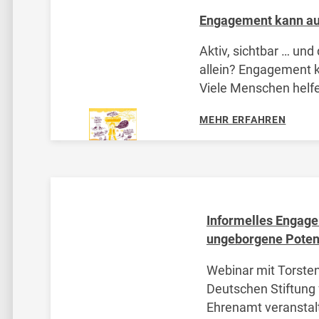
Engagement kann auc
Aktiv, sichtbar … und
allein? Engagement k
Viele Menschen helfe
ohne großes Aufsehe
MEHR ERFAHREN
Nachbarn, organisier
packen an, wo Hilfe 
wird. Dieses Engagem
Und doch bleibt
Informelles Engag
ungeborgene Potent
Webinar mit Torste
Deutschen Stiftung
Ehrenamt veranstal