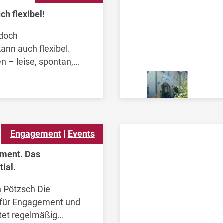
h flexibel!
 doch
ann auch flexibel.
n – leise, spontan,
n. Sie unterstützen
en kleine Aktionen,
gebraucht
ent ist unbezahlbar.
Engagement
 | 
Events
ement. Das
ial.
n Pötzsch Die
 für Engagement und
tet regelmäßig