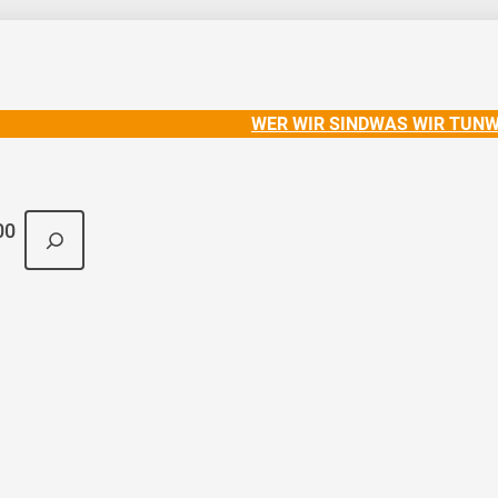
WER WIR SIND
WAS WIR TUN
W
Suchen
00