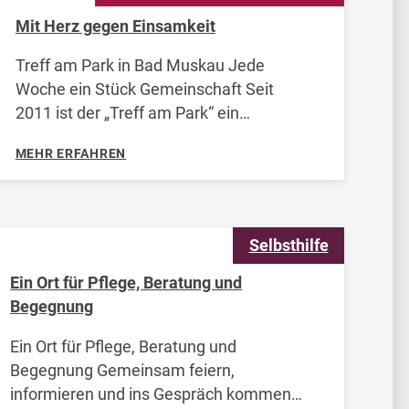
Mit Herz gegen Einsamkeit
Treff am Park in Bad Muskau Jede
Woche ein Stück Gemeinschaft Seit
2011 ist der „Treff am Park“ ein
wöchentlicher Begegnungsort für
MEHR ERFAHREN
Seniorinnen und Senioren in Bad
Muskau. Hier stehen Gemeinschaft,
Austausch
Selbsthilfe
Ein Ort für Pflege, Beratung und
Begegnung
Ein Ort für Pflege, Beratung und
Begegnung Gemeinsam feiern,
informieren und ins Gespräch kommen